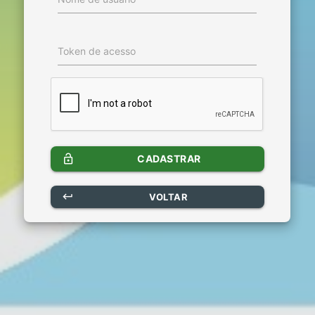
Token de acesso
lock_open
CADASTRAR
keyboard_return
VOLTAR